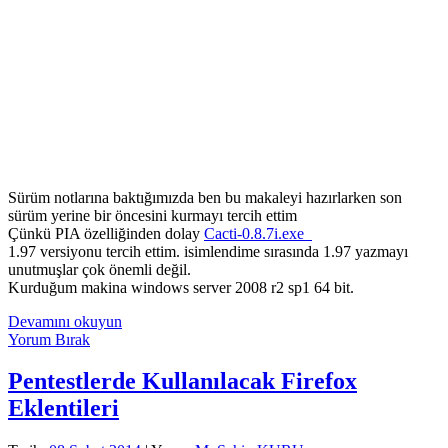
Sürüm notlarına baktığımızda ben bu makaleyi hazırlarken son
sürüm yerine bir öncesini kurmayı tercih ettim
Çünkü PIA özelliğinden dolay
Cacti-0.8.7i.exe
1.97 versiyonu tercih ettim. isimlendime sırasında 1.97 yazmayı
unutmuşlar çok önemli değil.
Kurduğum makina windows server 2008 r2 sp1 64 bit.
Windows
Devamını okuyun
üzerine
Yorum Bırak
otomatik
Cacti
Pentestlerde Kullanılacak Firefox
kurulumu
Eklentileri