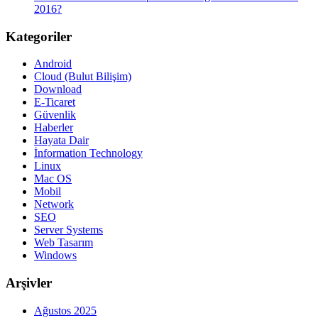
2016?
Kategoriler
Android
Cloud (Bulut Bilişim)
Download
E-Ticaret
Güvenlik
Haberler
Hayata Dair
İnformation Technology
Linux
Mac OS
Mobil
Network
SEO
Server Systems
Web Tasarım
Windows
Arşivler
Ağustos 2025