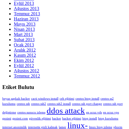
Eylül 2013
Ağustos 2013
Temmuz 2013
Haziran 2013
Mayıs 2013
Nisan 2013
Mart 2013
Şubat 2013
Ocak 2013
Aralık 2012
Kasım 2012
Ekim 2012
Eylül 2012
Ağustos 2012
Temmuz 2012
Etiket Bulutu
beyaz şapkalı hacker
cacti windows install
ceh eğitimi
centos htop install
centos ss2
kurulumu
centos ssh
centos ssh2
centos ssh2 install
centos ssh port change
centos ssh port
ddos attack
değiştirme
centos sunucu izleme
en ucuz vds
en ucuz vps
gezinti
gezinti.com
güvenlik eğitimi
hacker
hacker eğitimi
htop install
htop kurulumu
linux-
internet anonimlik
internette gizli kalmak
lamer
linux htop izleme
phorm