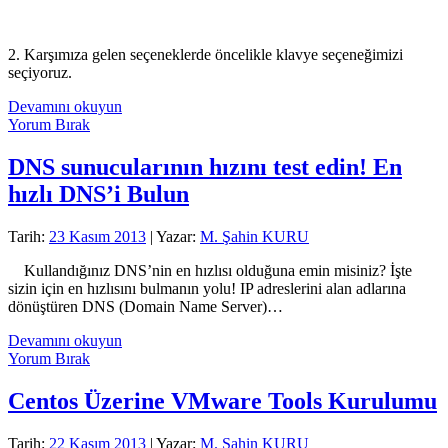
2. Karşımıza gelen seçeneklerde öncelikle klavye seçeneğimizi
seçiyoruz.
Oracle
Devamını okuyun
(Sun)
Yorum Bırak
Solaris
11
DNS sunucularının hızını test edin! En
İşletim
hızlı DNS’i Bulun
Sistemi
Kurulumu
(Text
Tarih:
23 Kasım 2013
| Yazar:
M. Şahin KURU
Install)
Kullandığınız DNS’nin en hızlısı olduğuna emin misiniz? İşte
sizin için en hızlısını bulmanın yolu! IP adreslerini alan adlarına
dönüştüren DNS (Domain Name Server)…
DNS
Devamını okuyun
sunucularının
Yorum Bırak
hızını
test
Centos Üzerine VMware Tools Kurulumu
edin!
En
Tarih:
22 Kasım 2013
| Yazar:
M. Şahin KURU
hızlı