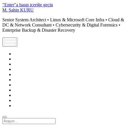
"Enter"a basıp içeriğe geçin
M. Şahin KURU
Senior System Architect • Linux & Microsoft Core Infra • Cloud &
DC & Network Consultant • Cybersecurity & Digital Forensics •
Enterprise Backup & Disaster Recovery
menüyü
aç
twitter
facebook
instagram
linkedin
youtube
rss
mail@sahinkuru.com.tr
email-
form
soundcloud
tumblr
vimeo
Arama