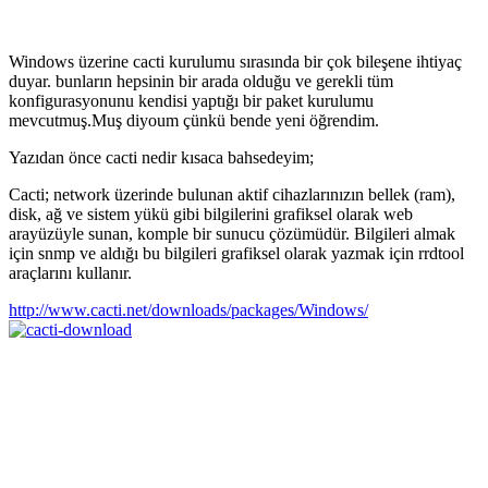
–
Upgrade
–
Downgrade
Windows üzerine cacti kurulumu sırasında bir çok bileşene ihtiyaç
duyar. bunların hepsinin bir arada olduğu ve gerekli tüm
konfigurasyonunu kendisi yaptığı bir paket kurulumu
mevcutmuş.Muş diyoum çünkü bende yeni öğrendim.
Yazıdan önce cacti nedir kısaca bahsedeyim;
Cacti; network üzerinde bulunan aktif cihazlarınızın bellek (ram),
disk, ağ ve sistem yükü gibi bilgilerini grafiksel olarak web
arayüzüyle sunan, komple bir sunucu çözümüdür. Bilgileri almak
için snmp ve aldığı bu bilgileri grafiksel olarak yazmak için rrdtool
araçlarını kullanır.
http://www.cacti.net/downloads/packages/Windows/