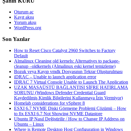
Şahin KURU
Oturum aç
Kayıt akışı
Yorum akışı
WordPress.org
Son Yazılar
How to Reset Cisco Catalyst 2960 Switches to Factory
Default
Almalinux Cleaning old kernels: Alternatives to package-
cleanup –oldkernels (Almalinux eski kernel temizleme)
Bozuk veya Kayıp vmdk Dosyasının Tekrar Oluşturulması
iDRAC – Unable to launch application error
IDRAC 7 Virtual Console Unable to Launch The Application
UZAK MASAÜSTÜ BAĞLANTISI ŞİFRE HATIRLAMA
SORUNU (Windows Defender Credential Guard
Kaydedilmiş Kimlik Bilgilerini Kullanmaya İzin Vermiyor)
Homelab considerations for vSphere 8
ESXI 6.7 NVME Diski Görmeme Problemi Çözümü – How
to fix ESXI 6.7 Not Showing NVME Datastore
Ubuntu IP Nasıl Değiştirilir / How to Change IP Address on
Ubuntu – Linux
Where is Remote Desktop Host Configuration in Windows