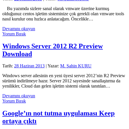
DNS’i
Bu yazımda sizlere sanal olarak vmware üzerine kurmuş
Bulun
olduğunuz centos işletim sisteminize çok gerekli olan vmware tools
nasıl kurulur onu hızlıca anlatacağım. Öncelikle…
Centos
Devamını okuyun
Üzerine
Yorum Bırak
VMware
Tools
Windows Server 2012 R2 Preview
Kurulumu
Download
Tarih:
28 Haziran 2013
| Yazar:
M. Şahin KURU
Windows server ailesinin en yeni üyesi server 2012’nin R2 Preview
sürümü indirilmeye hazır. Server 2012 sayesinde sanallaştırma da
yenilikler, Cloud dan gelen işletim sistemi olarak tanıtılan…
Windows
Devamını okuyun
Server
Yorum Bırak
2012
R2
Google’ın not tutma uygulaması Keep
Preview
ortaya çıktı
Download