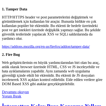
1. Tamper Data
HTTP/HTTPS header ve post parametrelerini değiştirmek ve
görüntülemek için kullanılan bir araçtır. Bununla birlikte en çok
kullanılan popüler bir eklentidir. Bu eklenti ile hedefe üzerindeki
post ve get istekleri üzerinde değişiklik yapmayı sağlar. Bu şekilde
güvenlik testlerinde yapılacak XSS ve SQLi saldırılarında da
yardımcı olur.
https://addons.mozilla.org/en-us/firefox/addon/tamper-data/
2. Fire Bug
Web geliştiricilerinin en büyük yardımcılarından biri olan bu araç,
anlık olarak browser üzerinde HTML, CSS ve JS inceleyebilir ve
hata ayıklamalarını yapabilir. Aynı zamanda web uygulama
güvenliği içinde etkili bir eklentidir. Bu eklenti ile JS dosyaları
incelenerek XSS açıkları kontrol edilebilir. Elde edilen verilere göre
DOM Based XSS gibi ataklar gerçekleştirilebilir.
Pentestlerde
Devamını okuyun
Kullanılacak
Yorum Bırak
Firefox
Eklentileri