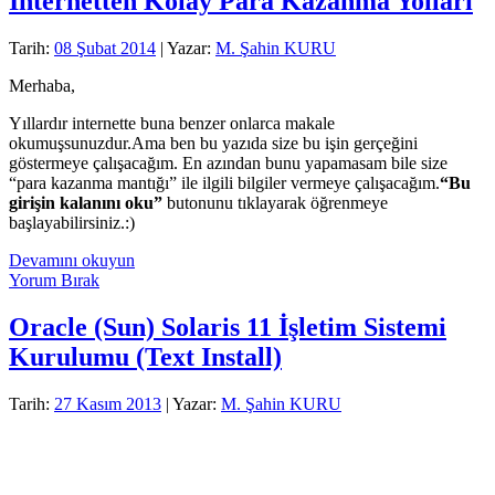
İnternetten Kolay Para Kazanma Yolları
Tarih:
08 Şubat 2014
| Yazar:
M. Şahin KURU
Merhaba,
Yıllardır internette buna benzer onlarca makale
okumuşsunuzdur.Ama ben bu yazıda size bu işin gerçeğini
göstermeye çalışacağım. En azından bunu yapamasam bile size
“para kazanma mantığı” ile ilgili bilgiler vermeye çalışacağım.
“Bu
girişin kalanını oku”
butonunu tıklayarak öğrenmeye
başlayabilirsiniz.:)
İnternetten
Devamını okuyun
Kolay
Yorum Bırak
Para
Kazanma
Oracle (Sun) Solaris 11 İşletim Sistemi
Yolları
Kurulumu (Text Install)
Tarih:
27 Kasım 2013
| Yazar:
M. Şahin KURU