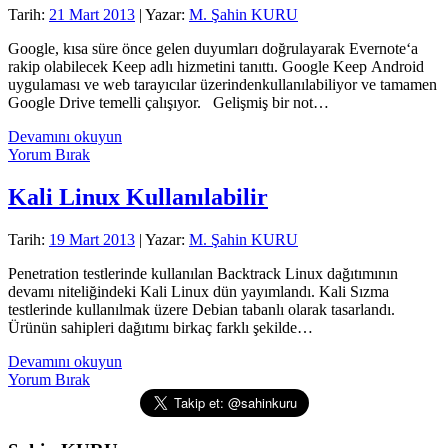
Tarih:
21 Mart 2013
| Yazar:
M. Şahin KURU
Google, kısa süre önce gelen duyumları doğrulayarak Evernote‘a
rakip olabilecek Keep adlı hizmetini tanıttı. Google Keep Android
uygulaması ve web tarayıcılar üzerindenkullanılabiliyor ve tamamen
Google Drive temelli çalışıyor. Gelişmiş bir not…
Google’ın
Devamını okuyun
not
Yorum Bırak
tutma
uygulaması
Kali Linux Kullanılabilir
Keep
ortaya
Tarih:
19 Mart 2013
| Yazar:
M. Şahin KURU
çıktı
Penetration testlerinde kullanılan Backtrack Linux dağıtımının
devamı niteliğindeki Kali Linux dün yayımlandı. Kali Sızma
testlerinde kullanılmak üzere Debian tabanlı olarak tasarlandı.
Ürünün sahipleri dağıtımı birkaç farklı şekilde…
Kali
Devamını okuyun
Linux
Yorum Bırak
Yan
Kullanılabilir
Menü