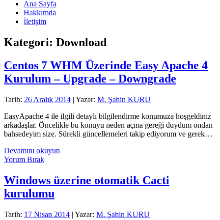
Ana Sayfa
Hakkımda
İletişim
Kategori:
Download
Centos 7 WHM Üzerinde Easy Apache 4
Kurulum – Upgrade – Downgrade
Tarih:
26 Aralık 2014
| Yazar:
M. Şahin KURU
EasyApache 4 ile ilgili detaylı bilgilendirme konumuza hoşgeldiniz
arkadaşlar. Öncelikle bu konuyu neden açma gereği duydum ondan
bahsedeyim size. Sürekli güncellemeleri takip ediyorum ve gerek…
Centos
Devamını okuyun
7
Yorum Bırak
WHM
Üzerinde
Windows üzerine otomatik Cacti
Easy
kurulumu
Apache
4
Kurulum
Tarih:
17 Nisan 2014
| Yazar:
M. Şahin KURU