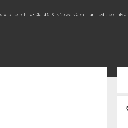
icrosoft Core Infra • Cloud & DC & Network Consultant • Cybersecurity & 
twi
Yan
Me