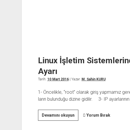
Linux İşletim Sistemlerin
Ayarı
Tarih:
10 Mart 2016
| Yazar:
M. Şahin KURU
1- Öncelikle, “root” olarak giriş yapmamız ge
ların bulunduğu dizine gidilir. 3- IP ayarların
Linux
Devamını okuyun
Yorum Bırak
İşletim
Sistemlerinde