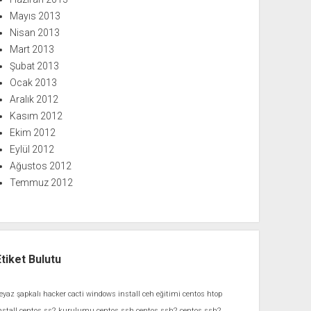
Mayıs 2013
Nisan 2013
Mart 2013
Şubat 2013
Ocak 2013
Aralık 2012
Kasım 2012
Ekim 2012
Eylül 2012
Ağustos 2012
Temmuz 2012
Etiket Bulutu
eyaz şapkalı hacker
cacti windows install
ceh eğitimi
centos htop
nstall
centos ss2 kurulumu
centos ssh
centos ssh2
centos ssh2