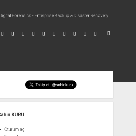
Digital Forensics • Enterprise Backup & Disaster Recovery
facebook
instagram
linkedin
youtube
rss
mail@sahinkuru.com.tr
email-form
soundcloud
tumblr
vimeo
tter
nü
Şahin KURU
Oturum aç