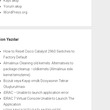
Kayıt akışı
Yorum akışı
WordPress.org
Son Yazılar
How to Reset Cisco Catalyst 2960 Switches to
Factory Default
Almalinux Cleaning old kernels: Alternatives to
package-cleanup –oldkernels (Almalinux eski
kernel temizleme)
Bozuk veya Kayıp vmdk Dosyasının Tekrar
Oluşturulması
iDRAC – Unable to launch application error
IDRAC 7 Virtual Console Unable to Launch The
Application