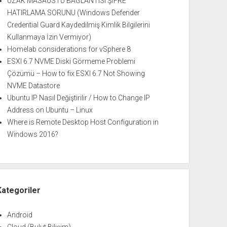
UZAK MASAÜSTÜ BAĞLANTISI ŞİFRE
HATIRLAMA SORUNU (Windows Defender
Credential Guard Kaydedilmiş Kimlik Bilgilerini
Kullanmaya İzin Vermiyor)
Homelab considerations for vSphere 8
ESXI 6.7 NVME Diski Görmeme Problemi
Çözümü – How to fix ESXI 6.7 Not Showing
NVME Datastore
Ubuntu IP Nasıl Değiştirilir / How to Change IP
Address on Ubuntu – Linux
Where is Remote Desktop Host Configuration in
Windows 2016?
Kategoriler
Android