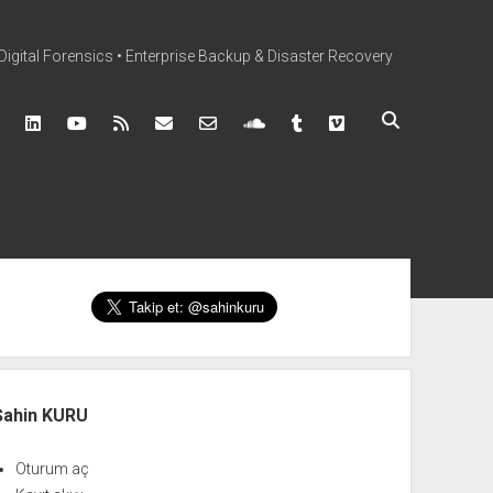
Digital Forensics • Enterprise Backup & Disaster Recovery
book
instagram
linkedin
youtube
rss
mail@sahinkuru.com.tr
email-form
soundcloud
tumblr
vimeo
nü
Şahin KURU
Oturum aç