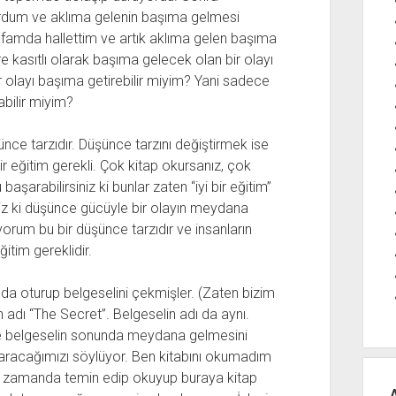
kurdum ve aklıma gelenin başıma gelmesi
famda hallettim ve artık aklıma gelen başıma
e kasıtlı olarak başıma gelecek olan bir olayı
r olayı başıma getirebilir miyim? Yani sadece
bilir miyim?
e tarzıdır. Düşünce tarzını değiştirmek ise
ir eğitim gerekli. Çok kitap okursanız, çok
aşarabilirsiniz ki bunlar zaten “iyi bir eğitim”
liriz ki düşünce gücüyle bir olayın meydana
yorum bu bir düşünce tarzıdır ve insanların
ğitim gereklidir.
 da oturup belgeselini çekmişler. (Zaten bizim
 adı “The Secret”. Belgeselin adı da aynı.
ve belgeselin sonunda meydana gelmesini
şaracağımızı söylüyor. Ben kitabını okumadım
ısa zamanda temin edip okuyup buraya kitap