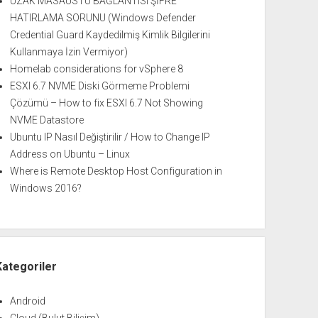
UZAK MASAÜSTÜ BAĞLANTISI ŞİFRE
HATIRLAMA SORUNU (Windows Defender
Credential Guard Kaydedilmiş Kimlik Bilgilerini
Kullanmaya İzin Vermiyor)
Homelab considerations for vSphere 8
ESXI 6.7 NVME Diski Görmeme Problemi
Çözümü – How to fix ESXI 6.7 Not Showing
NVME Datastore
Ubuntu IP Nasıl Değiştirilir / How to Change IP
Address on Ubuntu – Linux
Where is Remote Desktop Host Configuration in
Windows 2016?
Kategoriler
Android