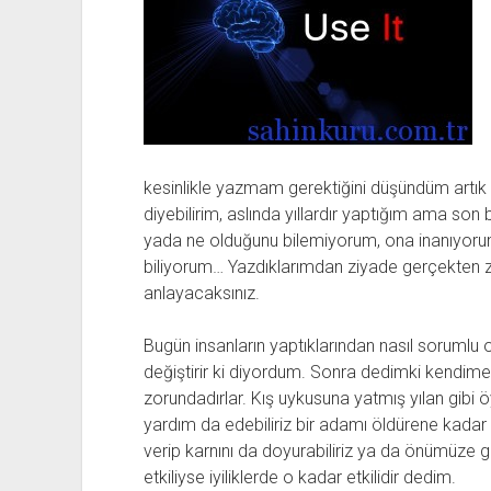
kesinlikle yazmam gerektiğini düşündüm artık 
diyebilirim, aslında yıllardır yaptığım ama son 
yada ne olduğunu bilemiyorum, ona inanıyo
biliyorum… Yazdıklarımdan ziyade gerçekten za
anlayacaksınız.
Bugün insanların yaptıklarından nasıl sorumlu o
değiştirir ki diyordum. Sonra dedimki kendim
zorundadırlar. Kış uykusuna yatmış yılan gibi
yardım da edebiliriz bir adamı öldürene kadar 
verip karnını da doyurabiliriz ya da önümüze ge
etkiliyse iyiliklerde o kadar etkilidir dedim.