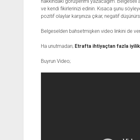
hakkındaki görüşlerimi yazacağım. Belgeseli 
ve kendi fikirlerinizi edinin. Kısaca şunu söyle
pozitif olaylar karşınıza çıkar, negatif düşün
Belgeselden bahsetmişken video linkini de ver
Ha unutmadan;
Etrafta ihtiyaçtan fazla iyili
Buyrun Video;