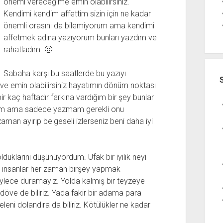
önemi vereceğime emin olabilirsiniz.
Kendimi kendim affettim sizin için ne kadar
önemli orasını da bilemiyorum ama kendimi
affetmek adına yazıyorum bunları yazdım ve
rahatladım. 🙂
Sabaha karşı bu saatlerde bu yazıyı
ve emin olabilirsiniz hayatımın dönüm noktası
bir kaç haftadır farkına vardığım bir şey bunlar
rum ama sadece yazmam gerekli onu
man ayırıp belgeseli izlerseniz beni daha iyi
lduklarını düşünüyordum. Ufak bir iyilik neyi
e insanlar her zaman birşey yapmak
 öylece duramayız. Yolda kalmış bir teyzeye
döve de biliriz. Yada fakir bir adama para
leni dolandıra da biliriz. Kötülükler ne kadar