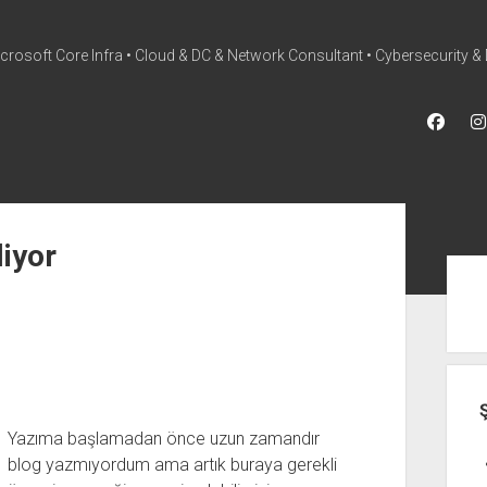
icrosoft Core Infra • Cloud & DC & Network Consultant • Cybersecurity & 
face
twitter
iyor
Yan
Me
Yazıma başlamadan önce uzun zamandır
blog yazmıyordum ama artık buraya gerekli