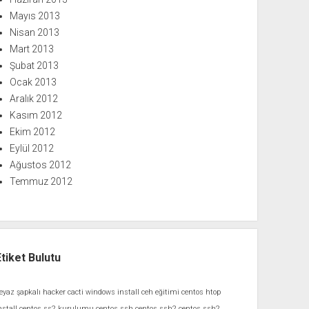
Mayıs 2013
Nisan 2013
Mart 2013
Şubat 2013
Ocak 2013
Aralık 2012
Kasım 2012
Ekim 2012
Eylül 2012
Ağustos 2012
Temmuz 2012
Etiket Bulutu
eyaz şapkalı hacker
cacti windows install
ceh eğitimi
centos htop
nstall
centos ss2 kurulumu
centos ssh
centos ssh2
centos ssh2