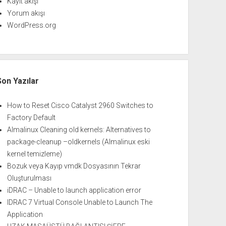
Kayıt akışı
Yorum akışı
WordPress.org
Son Yazılar
How to Reset Cisco Catalyst 2960 Switches to
Factory Default
Almalinux Cleaning old kernels: Alternatives to
package-cleanup –oldkernels (Almalinux eski
kernel temizleme)
Bozuk veya Kayıp vmdk Dosyasının Tekrar
Oluşturulması
iDRAC – Unable to launch application error
IDRAC 7 Virtual Console Unable to Launch The
Application