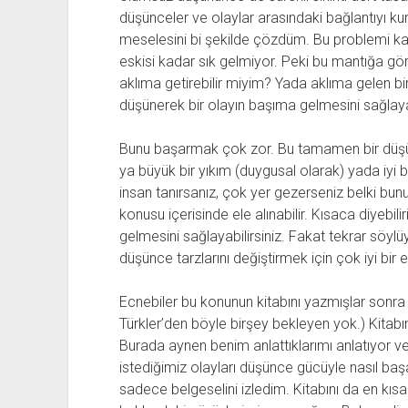
düşünceler ve olaylar arasındaki bağlantıyı 
meselesini bi şekilde çözdüm. Bu problemi ka
eskisi kadar sık gelmiyor. Peki bu mantığa gör
aklıma getirebilir miyim? Yada aklıma gelen bi
düşünerek bir olayın başıma gelmesini sağlaya
Bunu başarmak çok zor. Bu tamamen bir düşünc
ya büyük bir yıkım (duygusal olarak) yada iyi b
insan tanırsanız, çok yer gezerseniz belki bunu b
konusu içerisinde ele alınabilir. Kısaca diyebi
gelmesini sağlayabilirsiniz. Fakat tekrar söylü
düşünce tarzlarını değiştirmek için çok iyi bir e
Ecnebiler bu konunun kitabını yazmışlar sonra
Türkler’den böyle birşey bekleyen yok.) Kitabın
Burada aynen benim anlattıklarımı anlatıyor 
istediğimiz olayları düşünce gücüyle nasıl ba
sadece belgeselini izledim. Kitabını da en k