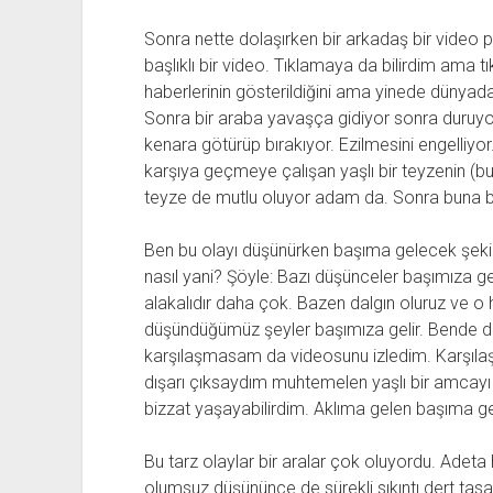
Sonra nette dolaşırken bir arkadaş bir video p
başlıklı bir video. Tıklamaya da bilirdim ama t
haberlerinin gösterildiğini ama yinede dünyada
Sonra bir araba yavaşça gidiyor sonra duruyo
kenara götürüp bırakıyor. Ezilmesini engelliyo
karşıya geçmeye çalışan yaşlı bir teyzenin (bu
teyze de mutlu oluyor adam da. Sonra buna be
Ben bu olayı düşünürken başıma gelecek şek
nasıl yani? Şöyle: Bazı düşünceler başımıza gel
alakalıdır daha çok. Bazen dalgın oluruz ve 
düşündüğümüz şeyler başımıza gelir. Bende da
karşılaşmasam da videosunu izledim. Karşılaş
dışarı çıksaydım muhtemelen yaşlı bir amcayı 
bizzat yaşayabilirdim. Aklıma gelen başıma gel
Bu tarz olaylar bir aralar çok oluyordu. Adet
olumsuz düşününce de sürekli sıkıntı dert ta