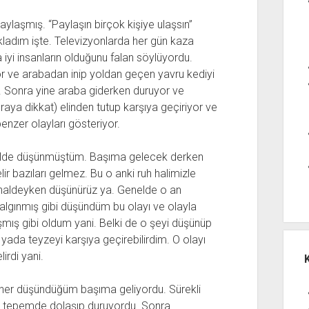
aylaşmış. “Paylaşın birçok kişiye ulaşsın”
ıkladım işte. Televizyonlarda her gün kaza
 iyi insanların olduğunu falan söylüyordu.
r ve arabadan inip yoldan geçen yavru kediyi
r. Sonra yine araba giderken duruyor ve
raya dikkat) elinden tutup karşıya geçiriyor ve
nzer olayları gösteriyor.
ilde düşünmüştüm. Başıma gelecek derken
ir bazıları gelmez. Bu o anki ruh halimizle
o haldeyken düşünürüz ya. Genelde o an
lgınmış gibi düşündüm bu olayı ve olayla
mış gibi oldum yani. Belki de o şeyi düşünüp
yada teyzeyi karşıya geçirebilirdim. O olayı
irdi yani.
a her düşündüğüm başıma geliyordu. Sürekli
sa tepemde dolaşıp duruyordu. Sonra