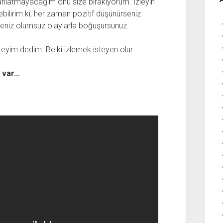
anlatmayacağım onu size bırakıyorum. İzleyin
yebilirim ki, her zaman pozitif düşünürseniz
ürseniz olumsuz olaylarla boğuşursunuz.
eyim dedim. Belki izlemek isteyen olur.
k var…