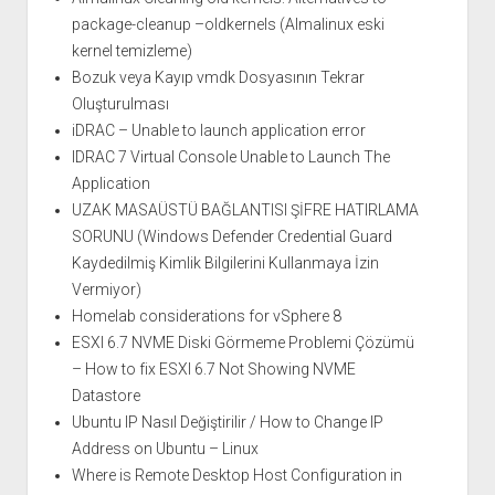
package-cleanup –oldkernels (Almalinux eski
kernel temizleme)
Bozuk veya Kayıp vmdk Dosyasının Tekrar
Oluşturulması
iDRAC – Unable to launch application error
IDRAC 7 Virtual Console Unable to Launch The
Application
UZAK MASAÜSTÜ BAĞLANTISI ŞİFRE HATIRLAMA
SORUNU (Windows Defender Credential Guard
Kaydedilmiş Kimlik Bilgilerini Kullanmaya İzin
Vermiyor)
Homelab considerations for vSphere 8
ESXI 6.7 NVME Diski Görmeme Problemi Çözümü
– How to fix ESXI 6.7 Not Showing NVME
Datastore
Ubuntu IP Nasıl Değiştirilir / How to Change IP
Address on Ubuntu – Linux
Where is Remote Desktop Host Configuration in