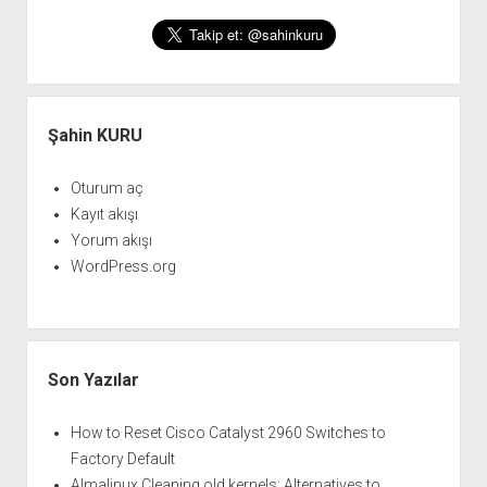
Yan
Menü
Şahin KURU
Oturum aç
Kayıt akışı
Yorum akışı
WordPress.org
Son Yazılar
How to Reset Cisco Catalyst 2960 Switches to
Factory Default
Almalinux Cleaning old kernels: Alternatives to