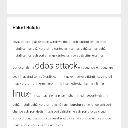
Etiket Bulutu
beyaz şapkalı hacker
cacti windows install
ceh eğitimi
centos htop
install
centos ss2 kurulumu
centos ssh
centos ssh2
centos ssh2
install
centos ssh port change
centos ssh port değiştirme
centos
ddos attack
sunucu izleme
en ucuz vds
en ucuz vps
gezinti
gezinti.com
güvenlik eğitimi
hacker
hacker eğitimi
htop install
htop kurulumu
internet anonimlik
internette gizli kalmak
lamer
linux-
linux htop izleme
phorm
phorm nedir
security eğitimi
ssh2 install
ssh2 kurulumu
ssh2 nasıl kurulur
ssh change
ssh port
change
ssh port değiştir
ssh port değiştirme
ssh portu
ucuz cloud
sunucu
ucuz hosting
ucuz reseller
ucuz sanal sunucu
ucuz sunucu
ucuz sunucular
ucuz vds
ucuz vps