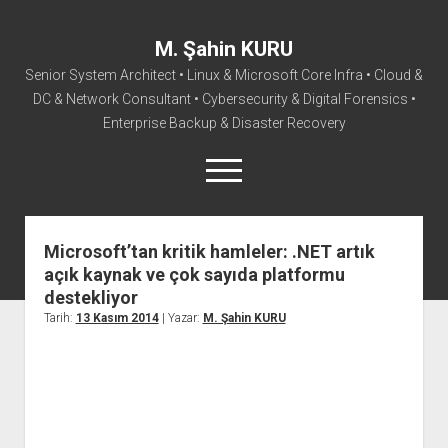
M. Şahin KURU
Senior System Architect • Linux & Microsoft Core Infra • Cloud &
DC & Network Consultant • Cybersecurity & Digital Forensics •
Enterprise Backup & Disaster Recovery
menüyü
aç
facebook
instagram
linkedin
youtube
rss
mail@sahinkuru.com.tr
email-form
soundcloud
tumblr
vim
twitter
Microsoft’tan kritik hamleler: .NET artık
açık kaynak ve çok sayıda platformu
Ana Sayfa
destekliyor
Hakkımda
Tarih:
13 Kasım 2014
| Yazar:
M. Şahin KURU
İletişim