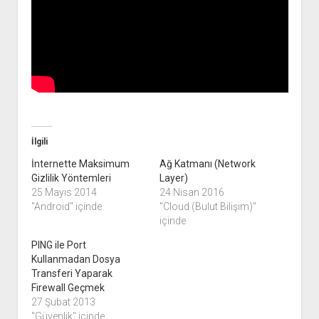
İlgili
İnternette Maksimum
Ağ Katmanı (Network
Gizlilik Yöntemleri
Layer)
25 Mayıs 2014
24 Nisan 2016
"Android" içinde
"Cloud (Bulut Bilişim)"
içinde
PING ile Port
Kullanmadan Dosya
Transferi Yaparak
Firewall Geçmek
27 Şubat 2013
"Güvenlik" içinde