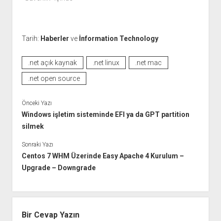
Tarih:
Haberler
ve
İnformation Technology
.net açık kaynak
.net linux
.net mac
.net open source
Önceki Yazı
Windows işletim sisteminde EFI ya da GPT partition
silmek
Sonraki Yazı
Centos 7 WHM Üzerinde Easy Apache 4 Kurulum –
Upgrade – Downgrade
Bir Cevap Yazın