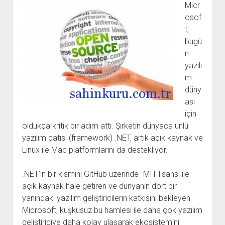
Micr
osof
t,
bugü
n
yazılı
m
düny
ası
için
oldukça kritik bir adım attı. Şirketin dünyaca ünlü
yazılım çatısı (framework) .NET, artık açık kaynak ve
Linux ile Mac platformlarını da destekliyor.
.NET’in bir kısmını GitHub üzerinde -MIT lisansı ile-
açık kaynak hale getiren ve dünyanın dört bir
yanındaki yazılım geliştiricilerin katkısını bekleyen
Microsoft; kuşkusuz bu hamlesi ile daha çok yazılım
geliştiriciye daha kolay ulaşarak ekosistemini