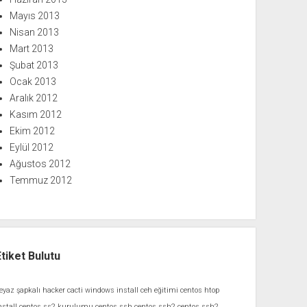
Mayıs 2013
Nisan 2013
Mart 2013
Şubat 2013
Ocak 2013
Aralık 2012
Kasım 2012
Ekim 2012
Eylül 2012
Ağustos 2012
Temmuz 2012
Etiket Bulutu
eyaz şapkalı hacker
cacti windows install
ceh eğitimi
centos htop
nstall
centos ss2 kurulumu
centos ssh
centos ssh2
centos ssh2