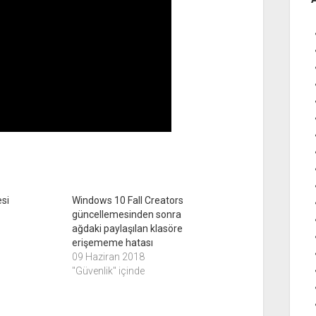
esi
Windows 10 Fall Creators
güncellemesinden sonra
ağdaki paylaşılan klasöre
erişememe hatası
09 Haziran 2018
"Güvenlik" içinde