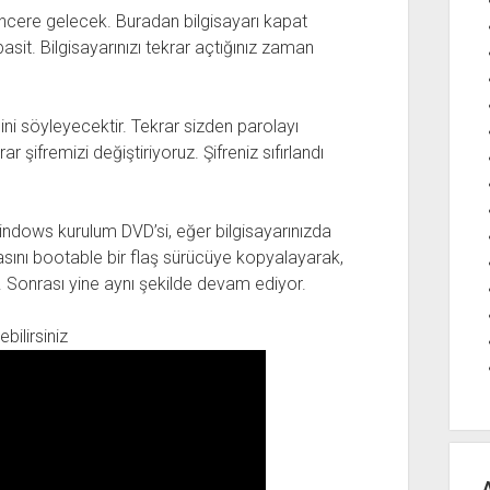
ncere gelecek. Buradan bilgisayarı kapat
sit. Bilgisayarınızı tekrar açtığınız zaman
iğini söyleyecektir. Tekrar sizden parolayı
r şifremizi değiştiriyoruz. Şifreniz sıfırlandı
Windows kurulum DVD’si, eğer bilgisayarınızda
ını bootable bir flaş sürücüye kopyalayarak,
iz. Sonrası yine aynı şekilde devam ediyor.
bilirsiniz