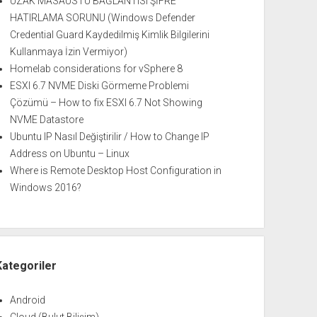
UZAK MASAÜSTÜ BAĞLANTISI ŞİFRE
HATIRLAMA SORUNU (Windows Defender
Credential Guard Kaydedilmiş Kimlik Bilgilerini
Kullanmaya İzin Vermiyor)
Homelab considerations for vSphere 8
ESXI 6.7 NVME Diski Görmeme Problemi
Çözümü – How to fix ESXI 6.7 Not Showing
NVME Datastore
Ubuntu IP Nasıl Değiştirilir / How to Change IP
Address on Ubuntu – Linux
Where is Remote Desktop Host Configuration in
Windows 2016?
Kategoriler
Android