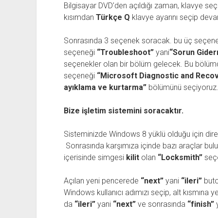
Bilgisayar DVD’den açıldığı zaman, klavye seçe
kısımdan
Türkçe Q
klavye ayarını seçip dev
Sonrasında 3 seçenek soracak. bu üç seçenek
seçeneği
“Troubleshoot”
yani
“Sorun Gide
seçenekler olan bir bölüm gelecek. Bu bölüm
seçeneği
“Microsoft Diagnostic and Recov
ayıklama ve kurtarma”
bölümünü seçiyoruz
Bize işletim sistemini soracaktır.
Sisteminizde Windows 8 yüklü olduğu için dir
Sonrasında karşımıza içinde bazı araçlar bul
içerisinde simgesi
kilit
olan
“Locksmith”
seçe
Açılan yeni pencerede
“next”
yani
“ileri”
buto
Windows kullanıcı adımızı seçip, alt kısmına ye
da
“ileri”
yani
“next”
ve sonrasında
“finish”