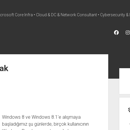
icrosoft Core Infra • Cloud & DC & Network Consultant • Cybersecurity & 
face
twitter
mak
Yan
Me
Windows 8 ve Windows 8.1′e alışmaya
başladığımız şu günlerde, birçok kullanıcının