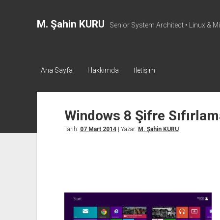
M. Şahin KURU
Senior System Architect • Linux & M
Ana Sayfa
Hakkımda
İletişim
Windows 8 Şifre Sıfırla
Tarih:
07 Mart 2014
| Yazar:
M. Şahin KURU