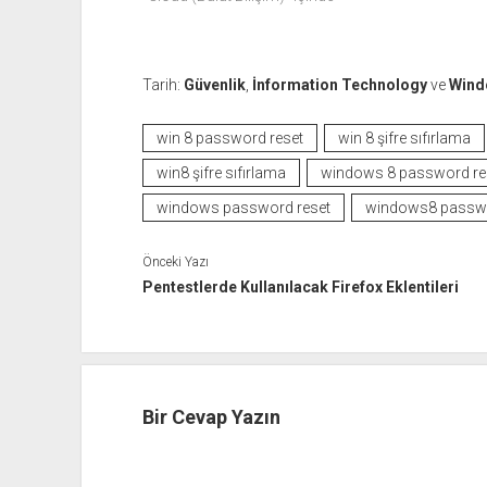
Tarih:
Güvenlik
,
İnformation Technology
ve
Wind
win 8 password reset
win 8 şifre sıfırlama
win8 şifre sıfırlama
windows 8 password re
windows password reset
windows8 passwo
Önceki Yazı
Pentestlerde Kullanılacak Firefox Eklentileri
Bir Cevap Yazın