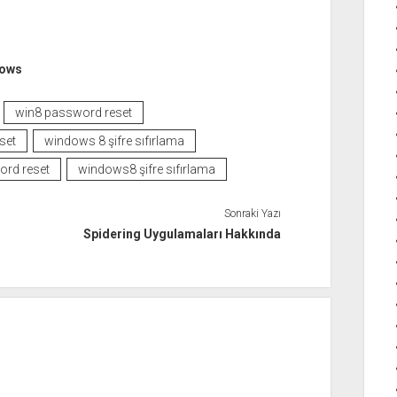
ows
win8 password reset
set
windows 8 şifre sıfırlama
rd reset
windows8 şifre sıfırlama
Sonraki Yazı
Spidering Uygulamaları Hakkında