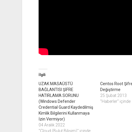
İlgili
UZAK MASAÜSTÜ
Centos Root Şifr
BAĞLANTISI ŞİFRE
Değiştirme
HATIRLAMA SORUNU
25 Şubat 2013
(Windows Defender
"Haberler" içinde
Credential Guard Kaydedilmiş
Kimlik Bilgilerini Kullanmaya
İzin Vermiyor)
04 Aralık 2022
"Cloud (Bulut Bilişim)" içinde