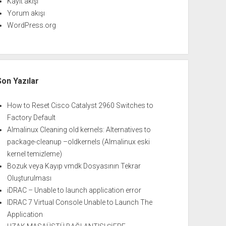
Kayıt akışı
Yorum akışı
WordPress.org
Son Yazılar
How to Reset Cisco Catalyst 2960 Switches to
Factory Default
Almalinux Cleaning old kernels: Alternatives to
package-cleanup –oldkernels (Almalinux eski
kernel temizleme)
Bozuk veya Kayıp vmdk Dosyasının Tekrar
Oluşturulması
iDRAC – Unable to launch application error
IDRAC 7 Virtual Console Unable to Launch The
Application