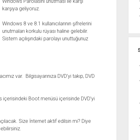
Windows Parolasını unutması ile karşı
karşıya geliyoruz.
Windows 8 ve 8.1 kullanıcılarının şifrelerini
unutmaları korkulu rüyası haline gelebilir.
Sistem açılışındaki parolayı unuttuğunuz
cımız var. Bilgisayarınıza DVD’yi takıp, DVD
os içerisindeki Boot menüsü içerisinde DVD’yi
ılacak. Size İnternet aktif edilsin mi? Diye
bilirsiniz.