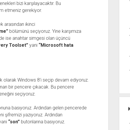
nekleri bizi karşılayacaktır. Bu
am etmeniz gerekiyor.
 arasından ikinci
rme”
bölümünü seçiyoruz. Yine karşımıza
de ise anahtar simgesi olan üçüncü
ery Toolset”
yani
“Microsoft hata
.
ek olarak Windows 8′i seçip devam ediyoruz.
unan bir pencere çıkacak. Bu pencere
neğini seçiyoruz.
nuna basıyoruz. Ardından gelen pencerede
ni şifremizi yazıyoruz. Ardından
yani
“son”
butonlarına basıyoruz.