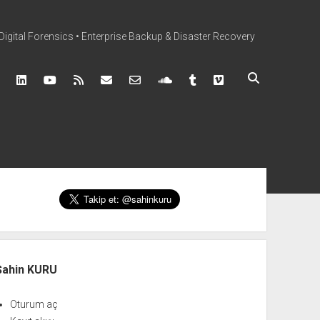
Digital Forensics • Enterprise Backup & Disaster Recovery
book
instagram
linkedin
youtube
rss
mail@sahinkuru.com.tr
email-form
soundcloud
tumblr
vimeo
nü
Şahin KURU
Oturum aç