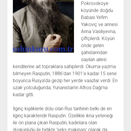
Pokrovskoye
köyünde doğdu.
Babası Yefim
Yakoviç ve annesi
Anna Vasiliyevna,
çiftçilerdi. Köyün
önde gelen
şahıslarından
sayılan ailesi
kendilerine ait topraklara sahiplerdi. Okuma-yazma
bilmeyen Rasputin, 1886’dan 1901’e kadar 15 sene
boyunca Rusya’da gezip her yerde vaazlar verdi. En
uzak yolculuğunda, Yunanistan’ın Athos Dağı’na
kadar gitti.
İlginç kişiliklerle dolu olan Rus tarihinin belki de en
ilginç karakteridir Rasputin. Özellikle ikna yeteneği
ile ön plana çıkan Rasputin, kadınlara olan
düşkünlüğü ile birlikte ‘seks makinası’ olarak da