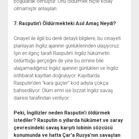
boğularak ölmüştür. Onu öldürmek hiçte kolay
olmamıştır anlaşılan.
7. Rasputin’i Öldürmekteki Asıl Amaç Neydi?
Cinayet ile ilgili bu denli detaylı bilgilere, bu cinayeti
planlayan İngiliz ajanının günlüklerinden ulaşıyoruz.
İşin en ilginç tarafı Rasputin’i İngiliz hükümetin
öldürttüğü gerçeğini de yine bu ismine bile
ulaşamadığımız İngiliz ajanının günlükleri ve İngiliz
istihbarat kayıtları doğruluyor. Kayıtlarda
Rasputin’den “kara güçler” kod adıyla çokça
bahsediliyor. Ölüm emri ise bizzat İngiliz savaş
dairesi tarafından veriliyor.
Peki, İngilizler neden Rasputin’i öldürmek
istediler? Rasputin o yıllarda hükümet ve saray
çevresindeki savaş karşıtı lobinin sözcüsü
konumunda ve hatta Çar’a Rusya’nın savaştan