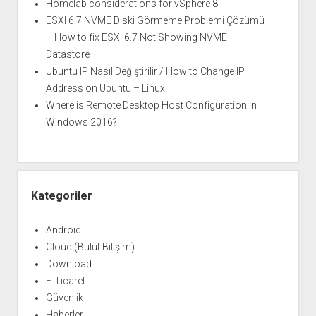
Homelab considerations for vSphere 8
ESXI 6.7 NVME Diski Görmeme Problemi Çözümü
– How to fix ESXI 6.7 Not Showing NVME
Datastore
Ubuntu IP Nasıl Değiştirilir / How to Change IP
Address on Ubuntu – Linux
Where is Remote Desktop Host Configuration in
Windows 2016?
Kategoriler
Android
Cloud (Bulut Bilişim)
Download
E-Ticaret
Güvenlik
Haberler