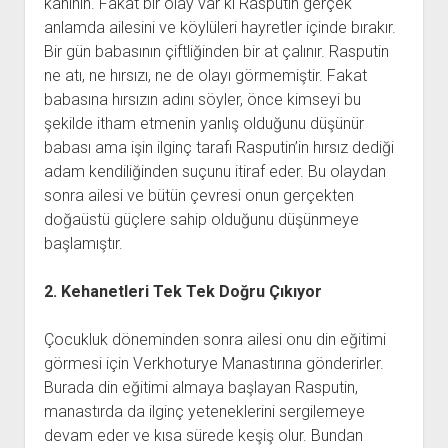
kâhinin. Fakat bir olay var ki Rasputin gerçek
anlamda ailesini ve köylüleri hayretler içinde bırakır.
Bir gün babasının çiftliğinden bir at çalınır. Rasputin
ne atı, ne hırsızı, ne de olayı görmemiştir. Fakat
babasına hırsızın adını söyler, önce kimseyi bu
şekilde itham etmenin yanlış olduğunu düşünür
babası ama işin ilginç tarafı Rasputin’in hırsız dediği
adam kendiliğinden suçunu itiraf eder. Bu olaydan
sonra ailesi ve bütün çevresi onun gerçekten
doğaüstü güçlere sahip olduğunu düşünmeye
başlamıştır.
2. Kehanetleri Tek Tek Doğru Çıkıyor
Çocukluk döneminden sonra ailesi onu din eğitimi
görmesi için Verkhoturye Manastırına gönderirler.
Burada din eğitimi almaya başlayan Rasputin,
manastırda da ilginç yeteneklerini sergilemeye
devam eder ve kısa sürede keşiş olur. Bundan