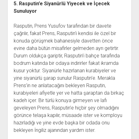
5. Rasputin’e Siyanürlü Yiyecek ve İçecek
Sunuluyor
Rasputin, Prens Yusufov tarafından bir davete
çağrılır, fakat Prens, Rasputin’i kendisi ile özel bir
konuda görüşmek bahanesiyle davetten önce
evine daha bütün misafirler gelmeden ayrı getirtir.
Durum oldukça gariptir, Rasputin’i bahçe tarafında
bodrum katında bir odaya indirirler fakat ikramda
kusur yoktur. Siyanürle hazırlanan kurabiyeler ve
yine siyanürlü şarap sunulur Rasputin’e. Merakla
Prens’in ne anlatacağını bekleyen Rasputin,
kurabiyeleri afiyetle yer ve hatta şaraptan da birkaç
kadeh içer. Bir türlü konuya girmeyen ve lafı
geveleyen Prens, Rasputin’e hiçbir şey olmadığını
görünce telaşa kapılır, müsaade ister ve komployu
hazırladığı ve yine evde başka bir odada onu
bekleyen İngiliz ajanından yardım ister.