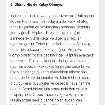
6. Ölümü Hiç de Kolay Olmuyor
İngiliz ona bir silah verir ve sessizce bu işi bitirmesini
söyler. Prens silahı alır, odaya gider ve iki el ateş
eder, başından ve boynundan yaralanan Rasputin
yere yığılır. Komplocu Prens bu işi bitirdiğini
zannederek yukarı çıkar ve diğer işbirlikçileri
aşağıya çağırır. Fakat iki metrelik bu dev Sibiryalıyı
öldürmek o kadarda kolay değildir. Prens ve
komplocular odaya girdiklerinde Rasputin ayaktadır,
ölmemiştir. Rasputin kendisini bahçeye atar ve
kaçmaya başlar. Fakat katiller peşine düşerler ve
Rasputin bahçe duvarını aşacakken arkasından
ateş ederler ve durdururlar. Artık bu tehlikeli adamı
öldürdüklerini düşünürler ve cesedini neva nehrine
atarlar. Ceset birkaç gün sonra nehirden çıkarılır,
otopsi yapılır. Otopsi raporuna göre Rasputin
kurşunlardan değil ciğerine dolan sudan, yani