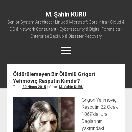
M. Şahin KURU
Senior System Architect • Linux & Microsoft Core Infra • Cloud &
DC & Network Consultant • Cybersecurity & Digital Forensics •
Enterprise Backup & Disaster Recovery
menüyü
aç
facebook
instagram
linkedin
youtube
rss
mail@sahinkuru.com.tr
email-form
soundcloud
tumblr
vim
twitter
Öldürülemeyen Bir Ölümlü Grigori
Yefimoviç Rasputin Kimdir?
Ana Sayfa
Tarih:
30 Nisan 2015
| Yazar:
M. Şahin KURU
Hakkımda
Grigori Yefimoviç
İletişim
Rasputin 22 Ocak
1869’da, Ural
Dağları’nın
yakınındaki