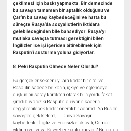
çekilmesi için baskı yapmakta. Bir demecinde
bu savaşın tamamen bir aptallık olduğunu ve
Çar’ın bu savaşı kaybedeceğini ve hatta bu
süreçte Rusya’da sosyalistlerin iktidara
gelebileceğinden bile bahsediyor. Rusya’yı
mutlaka savaşta tutması gerektiğini bilen
İngilizler ise işi içeriden bitirebilmek için
Rasputin’i susturma yoluna gidiyorlar.
8. Peki Rasputin Ölmese Neler Olurdu?
Bu gerçekler seksenli yıllara kadar bir sırdı ve
Rasputin sadece bir kâhin, içkiye ve eğlenceye
düşkün bir saray karakteri olarak biliniyordu fakat
şimdi biliyoruz ki Rasputin dünyanın kaderini
değiştirebilecek kadar önemli bir adamdı. Ya Ruslar
savaştan çekilselerdi, 1. Dünya Savaşını
kaybedenler İngiliz ve Fransızlar olsaydı, Osmanlı
yıkılır mıydı veya Sovyetler kurulur muydu? Bunlar da