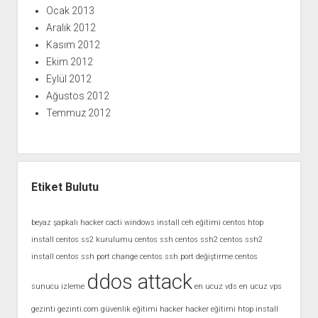
Ocak 2013
Aralık 2012
Kasım 2012
Ekim 2012
Eylül 2012
Ağustos 2012
Temmuz 2012
Etiket Bulutu
beyaz şapkalı hacker
cacti windows install
ceh eğitimi
centos htop
install
centos ss2 kurulumu
centos ssh
centos ssh2
centos ssh2
install
centos ssh port change
centos ssh port değiştirme
centos
ddos attack
sunucu izleme
en ucuz vds
en ucuz vps
gezinti
gezinti.com
güvenlik eğitimi
hacker
hacker eğitimi
htop install