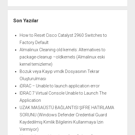
Son Yazılar
How to Reset Cisco Catalyst 2960 Switches to
Factory Default
Almalinux Cleaning old kernels: Alternatives to
package-cleanup –oldkernels (Almalinux eski
kernel temizleme)
Bozuk veya Kayıp vmdk Dosyasının Tekrar
Oluşturulması
iDRAC – Unable to launch application error
IDRAC 7 Virtual Console Unable to Launch The
Application
UZAK MASAÜSTÜ BAĞLANTISI ŞİFRE HATIRLAMA
SORUNU (Windows Defender Credential Guard
Kaydedilmiş Kimlik Bilgilerini Kullanmaya İzin
Vermiyor)