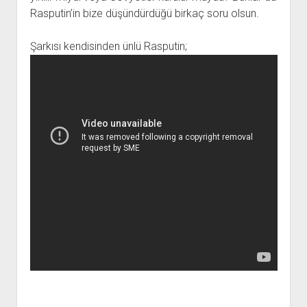
Rasputin’in bize düşündürdüğü birkaç soru olsun.
Şarkısı kendisinden ünlü Rasputin;