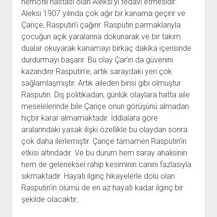
hemofili hastası olan Aleksi’yi tedavi etmesidir.
Aleksi 1907 yılında çok ağır bir kanama geçirir ve
Çariçe, Rasputin’i çağırır. Rasputin parmaklarıyla
çocuğun açık yaralarına dokunarak ve bir takım
dualar okuyarak kanamayı birkaç dakika içerisinde
durdurmayı başarır. Bu olay Çar’ın da güvenini
kazandırır Rasputin’e, artık saraydaki yeri çok
sağlamlaşmıştır. Artık aileden birisi gibi olmuştur
Rasputin. Dış politikadan, günlük olaylara hatta aile
meselelerinde bile Çariçe onun görüşünü almadan
hiçbir karar almamaktadır. İddialara göre
aralarındaki yasak ilişki özellikle bu olaydan sonra
çok daha ilerlemiştir. Çariçe tamamen Rasputin’in
etkisi altındadır. Ve bu durum hem saray ahalisinin
hem de geleneksel rahip kesiminin canını fazlasıyla
sıkmaktadır. Hayatı ilginç hikayelerle dolu olan
Rasputin’in ölümü de en az hayatı kadar ilginç bir
şekilde olacaktır..