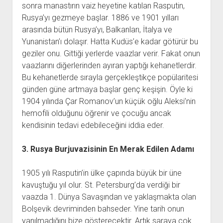
sonra manastırın vaiz heyetine katılan Rasputin,
Rusya’yı gezmeye başlar. 1886 ve 1901 yılları
arasında bütün Rusya’yı, Balkanları, İtalya ve
Yunanistan’ı dolaşır. Hatta Kudüs’e kadar götürür bu
geziler onu. Gittiği yerlerde vaazlar verir. Fakat onun
vaazlarını diğerlerinden ayıran yaptığı kehanetlerdir.
Bu kehanetlerde sırayla gerçekleştikçe popülaritesi
günden güne artmaya başlar genç keşişin. Öyle ki
1904 yılında Çar Romanov’un küçük oğlu Aleksi’nin
hemofili olduğunu öğrenir ve çocuğu ancak
kendisinin tedavi edebileceğini iddia eder.
3. Rusya Burjuvazisinin En Merak Edilen Adamı
1905 yılı Rasputin’in ülke çapında büyük bir üne
kavuştuğu yıl olur. St. Petersburg’da verdiği bir
vaazda 1. Dünya Savaşından ve yaklaşmakta olan
Bolşevik devriminden bahseder. Yine tarih onun
yanılmadığını bize gösterecektir. Artık saraya çok