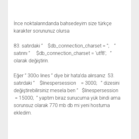
İnce noktalarındanda bahsedeyim size türkçe
karakter sorununuz olursa
83. satırdaki ” $db_connection_charset = ”; ”
satırını ” $db_connection_charset = ‘utf8′; ”
olarak değiştirin.
Eğer ” 300o lines ” diye bir hata’da alırsanız 53.
satırdaki ” $linespersession = 3000; ” dizesini
değiştirebilirsiniz mesela ben ” $linespersession
= 15000; ” yaptım biraz sunucuma yük bindi ama
sorunsuz olarak 770 mb db mi yeni hostuma
ekledim.