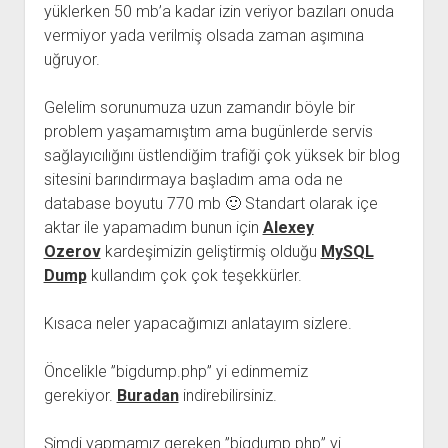
yüklerken 50 mb’a kadar izin veriyor bazıları onuda
vermiyor yada verilmiş olsada zaman aşımına
uğruyor.
Gelelim sorunumuza uzun zamandır böyle bir
problem yaşamamıştım ama bugünlerde servis
sağlayıcılığını üstlendiğim trafiği çok yüksek bir blog
sitesini barındırmaya başladım ama oda ne
database boyutu 770 mb 🙂 Standart olarak içe
aktar ile yapamadım bunun için
Alexey
Ozerov
kardeşimizin geliştirmiş olduğu
MySQL
Dump
kullandım çok çok teşekkürler.
Kısaca neler yapacağımızı anlatayım sizlere.
Öncelikle ”bigdump.php” yi edinmemiz
gerekiyor.
Buradan
indirebilirsiniz.
Şimdi yapmamız gereken ”bigdump.php” yi