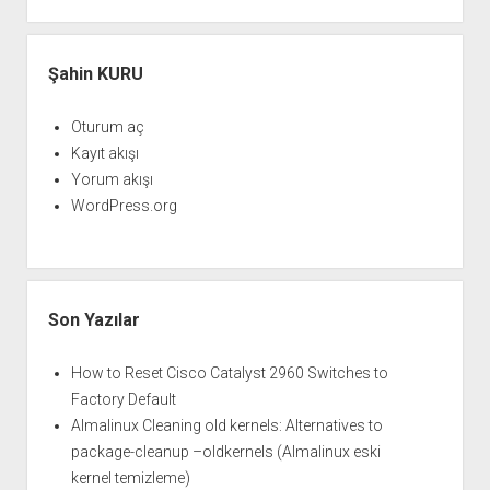
Şahin KURU
Oturum aç
Kayıt akışı
Yorum akışı
WordPress.org
Son Yazılar
How to Reset Cisco Catalyst 2960 Switches to
Factory Default
Almalinux Cleaning old kernels: Alternatives to
package-cleanup –oldkernels (Almalinux eski
kernel temizleme)