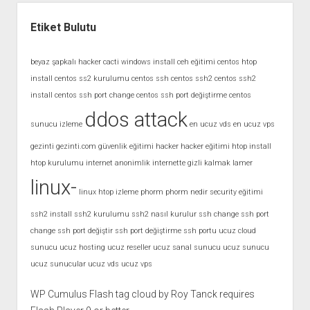
Etiket Bulutu
beyaz şapkalı hacker
cacti windows install
ceh eğitimi
centos htop
install
centos ss2 kurulumu
centos ssh
centos ssh2
centos ssh2
install
centos ssh port change
centos ssh port değiştirme
centos
ddos attack
sunucu izleme
en ucuz vds
en ucuz vps
gezinti
gezinti.com
güvenlik eğitimi
hacker
hacker eğitimi
htop install
htop kurulumu
internet anonimlik
internette gizli kalmak
lamer
linux-
linux htop izleme
phorm
phorm nedir
security eğitimi
ssh2 install
ssh2 kurulumu
ssh2 nasıl kurulur
ssh change
ssh port
change
ssh port değiştir
ssh port değiştirme
ssh portu
ucuz cloud
sunucu
ucuz hosting
ucuz reseller
ucuz sanal sunucu
ucuz sunucu
ucuz sunucular
ucuz vds
ucuz vps
WP Cumulus Flash tag cloud by
Roy Tanck
requires