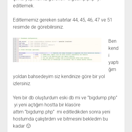
editlemek.
Editlememiz gereken satırlar 44, 45, 46, 47 ve 51
resimde de görebilirsiniz.
Ben
kend
i
yaptı
ğım
yoldan bahsedeyim siz kendinize göre bir yol
izlersiniz.
Yeni bir db oluşturdum eski db mi ve ”bigdump.php”
yi yeni açtığım hostta bir klasöre
attım ”bigdump.php” mi editledikden sonra yeni
hostumda çalıştırdım ve bitmesini bekledim bu
kadar 🙂