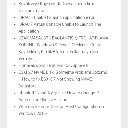
Bozuk veya Kayıp vmdk Dosyasının Tekrar
Oluşturulması
iDRAC – Unable to launch application error
IDRAC 7 Virtual Console Unable to Launch The
Application
UZAK MASAÜSTÜ BAĞLANTISI ŞİFRE HATIRLAMA
SORUNU (Windows Defender Credential Guard
Kaydedilmiş Kimlik Bilgilerini Kullanmaya İzin
Vermiyor)
Homelab considerations for vSphere 8
ESXI 6.7 NVME Diski Görmeme Problemi Çözümü
– How to fix ESXI 6.7 Not Showing NVME
Datastore
Ubuntu IP Nasıl Değiştirilir / How to Change IP
Address on Ubuntu – Linux
Where is Remote Desktop Host Configuration in
Windows 2016?