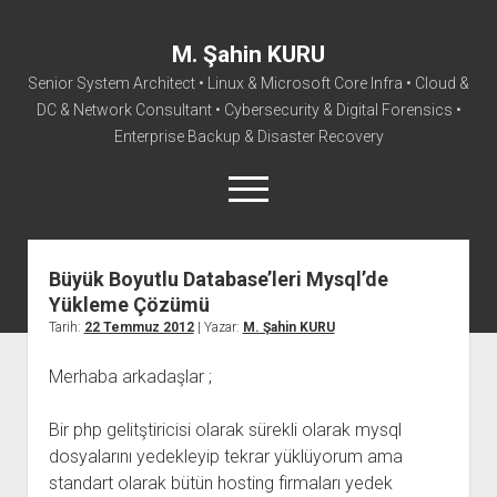
M. Şahin KURU
Senior System Architect • Linux & Microsoft Core Infra • Cloud &
DC & Network Consultant • Cybersecurity & Digital Forensics •
Enterprise Backup & Disaster Recovery
menüyü
aç
facebook
instagram
linkedin
youtube
rss
mail@sahinkuru.com.tr
email-form
soundcloud
tumblr
vim
twitter
Büyük Boyutlu Database’leri Mysql’de
Yükleme Çözümü
Ana Sayfa
Tarih:
22 Temmuz 2012
| Yazar:
M. Şahin KURU
Hakkımda
Merhaba arkadaşlar ;
İletişim
Bir php gelitştiricisi olarak sürekli olarak mysql
dosyalarını yedekleyip tekrar yüklüyorum ama
standart olarak bütün hosting firmaları yedek