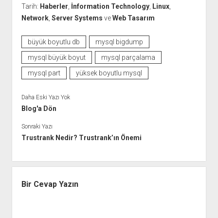
Tarih:
Haberler
,
İnformation Technology
,
Linux
,
Network
,
Server Systems
ve
Web Tasarım
büyük boyutlu db
mysql bigdump
mysql büyük boyut
mysql parçalama
mysql part
yüksek boyutlu mysql
Daha Eski Yazı Yok
Blog'a Dön
Sonraki Yazı
Trustrank Nedir? Trustrank’ın Önemi
Bir Cevap Yazın